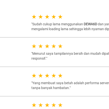
"Sudah cukup lama menggunakan
DEWA6D
dan yan
mengalami loading lama sehingga lebih nyaman dipa
"Menurut saya tampilannya bersih dan mudah dipah
responsif."
"Yang membuat saya betah adalah performa serverny
tanpa banyak hambatan."