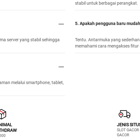
stabil untuk berbagai perangkat.
5. Apakah pengguna baru mud
ma server yang stabil sehingga
Tentu. Antarmuka yang sederhan
memahami cara mengakses fitur 
man melalui smartphone, tablet,
NIMAL
JENIS SITU
THDRAW
SLOT GACOR 
GACOR
000