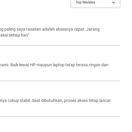
Top Reviews
g paling saya rasakan adalah aksesnya cepat. Jarang
kai setiap hari"
ami. Baik lewat HP maupun laptop tetap terasa ringan dan
a cukup stabil. Saat dibutuhkan, proses akses tetap lancar