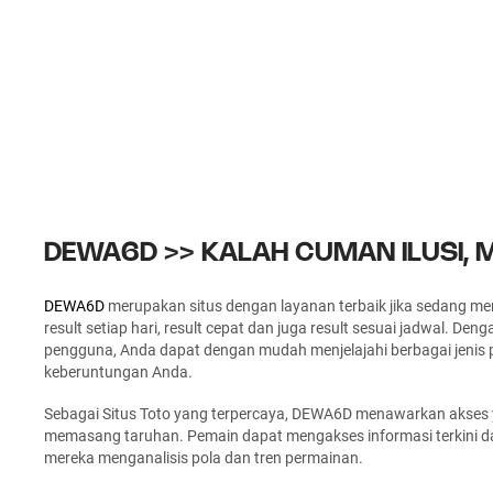
DEWA6D >> KALAH CUMAN ILUSI, ME
DEWA6D
merupakan situs dengan layanan terbaik jika sedang menc
result setiap hari, result cepat dan juga result sesuai jadwal. D
pengguna, Anda dapat dengan mudah menjelajahi berbagai jenis
keberuntungan Anda.
Sebagai Situs Toto yang terpercaya, DEWA6D menawarkan akses
memasang taruhan. Pemain dapat mengakses informasi terkini d
mereka menganalisis pola dan tren permainan.