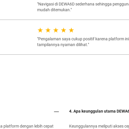
"Navigasi di DEWA6D sederhana sehingga pengguna
mudah ditemukan."
"Pengalaman saya cukup positif karena platform i
tampilannya nyaman dilihat."
4. Apa keunggulan utama DEWA
 platform dengan lebih cepat
Keunggulannya meliputi akses cep