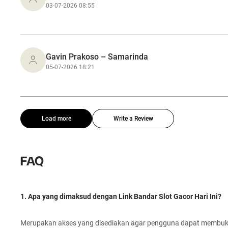
03-07-2026 08:55
Gavin Prakoso – Samarinda
05-07-2026 18:21
Load more
Write a Review
FAQ
1. Apa yang dimaksud dengan Link Bandar Slot Gacor Hari Ini?
Merupakan akses yang disediakan agar pengguna dapat membuka