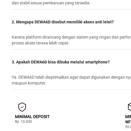
dan stabil sesuai pembaruan yang tersedia.
2. Mengapa DEWA6D disebut memiliki akses anti lelet?
Karena platform dirancang dengan sistem yang ringan dan perfor
proses akses terasa lebih cepat.
3. Apakah DEWA6D bisa dibuka melalui smartphone?
Ya. DEWA6D telah dioptimalkan agar dapat digunakan dengan nya
maupun komputer.
MINIMAL DEPOSIT
MI
Rp. 10.000
WI
50.